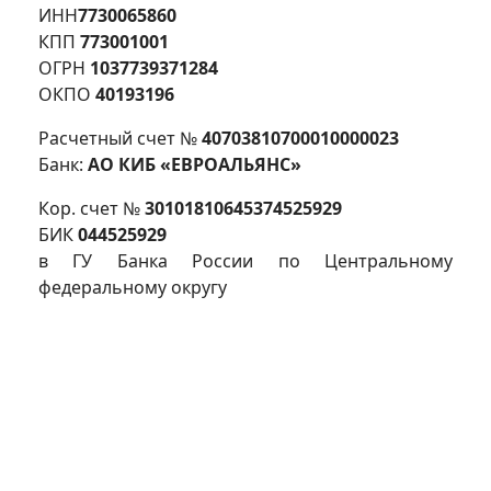
ИНН
7730065860
КПП
773001001
ОГРН
1037739371284
ОКПО
40193196
Расчетный счет №
40703810700010000023
Банк:
АО КИБ «ЕВРОАЛЬЯНС»
Кор. счет №
30101810645374525929
БИК
044525929
в ГУ Банка России по Центральному
федеральному округу